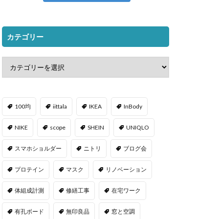
カテゴリー
100均
iittala
IKEA
InBody
NIKE
scope
SHEIN
UNIQLO
スマホショルダー
ニトリ
ブログ会
プロテイン
マスク
リノベーション
体組成計測
修繕工事
在宅ワーク
有孔ボード
無印良品
窓と空調