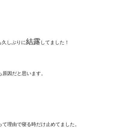
結露
も久しぶりに
してました！
も原因だと思います。
って理由で寝る時だけ止めてました。