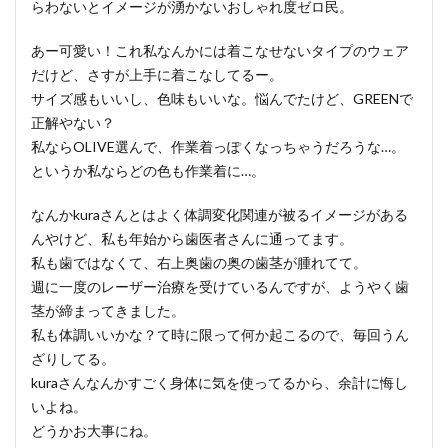
らわないとイメージが湧かないおしゃれ度ゼロ民。
あー可愛い！これ私なんかには着こなせないタイプのウェア
だけど、さすが上手に着こなしてるー。
サイズ感もいいし、色味もいいな。悩んでたけど、GREENで
正解やない？
私ならOLIVE選んで、作業着っぽくなっちゃうだろうな…。
というか私ならどの色も作業着に…。
なんかkuraさんとはよく体調変化関連が被るイメージがある
んやけど、私も年始から歯医者さんに通ってます。
私も歯ではなくて、右上奥歯の奥の歯茎が腫れてて。
週に一度のレーザー治療を受けているんですが、ようやく歯
茎が締まってきました。
私も体調いいかな？て時に限って何か起こるので、毎回うん
ざりしてる。
kuraさんなんかすごく身体に気を使ってるから、余計に悔し
いよね。
どうかお大事にね。