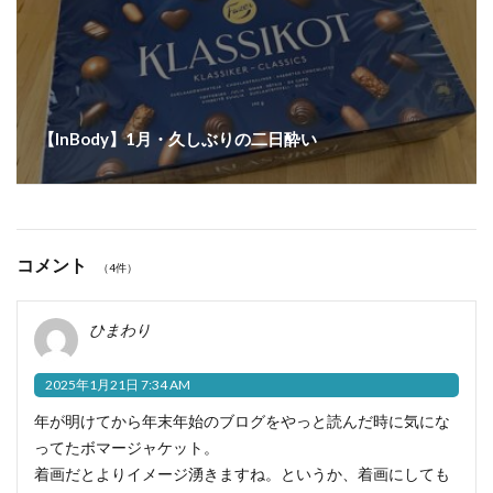
【InBody】1月・久しぶりの二日酔い
コメント
（4件）
ひまわり
2025年1月21日 7:34 AM
年が明けてから年末年始のブログをやっと読んだ時に気にな
ってたボマージャケット。
着画だとよりイメージ湧きますね。というか、着画にしても