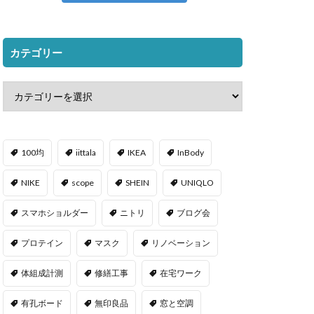
カテゴリー
100均
iittala
IKEA
InBody
NIKE
scope
SHEIN
UNIQLO
スマホショルダー
ニトリ
ブログ会
プロテイン
マスク
リノベーション
体組成計測
修繕工事
在宅ワーク
有孔ボード
無印良品
窓と空調