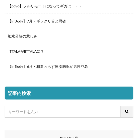
【povo】フルリモートになってギガは・・・
【InBody】7月・ギックリ首と帰省
加水分解の悲しみ
IITTALAがIITTALAに？
【InBody】6月・相変わらず体脂肪率が男性並み
記事内検索