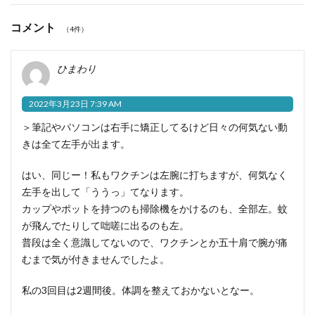
コメント
（4件）
ひまわり
2022年3月23日 7:39 AM
＞筆記やパソコンは右手に矯正してるけど日々の何気ない動
きは全て左手が出ます。
はい、同じー！私もワクチンは左腕に打ちますが、何気なく
左手を出して「ううっ」てなります。
カップやポットを持つのも掃除機をかけるのも、全部左。蚊
が飛んでたりして咄嗟に出るのも左。
普段は全く意識してないので、ワクチンとか五十肩で腕が痛
むまで気が付きませんでしたよ。
私の3回目は2週間後。体調を整えておかないとなー。