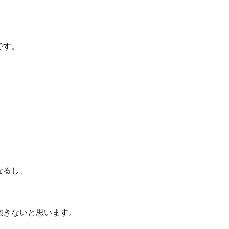
です。
！
なるし、
飽きないと思います。