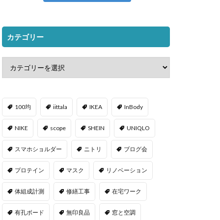
カテゴリー
100均
iittala
IKEA
InBody
NIKE
scope
SHEIN
UNIQLO
スマホショルダー
ニトリ
ブログ会
プロテイン
マスク
リノベーション
体組成計測
修繕工事
在宅ワーク
有孔ボード
無印良品
窓と空調