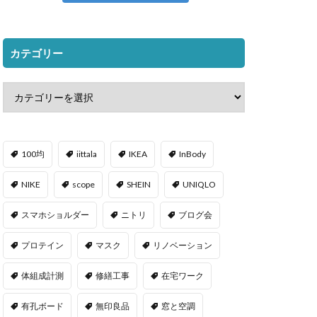
カテゴリー
100均
iittala
IKEA
InBody
NIKE
scope
SHEIN
UNIQLO
スマホショルダー
ニトリ
ブログ会
プロテイン
マスク
リノベーション
体組成計測
修繕工事
在宅ワーク
有孔ボード
無印良品
窓と空調