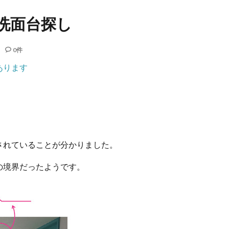
洗面台探し
0件
あります
されていることが分かりました。
の境界だったようです。