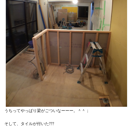
うちってやっぱり梁がごついなーーー。＾＾；
そして、タイルが付いた???