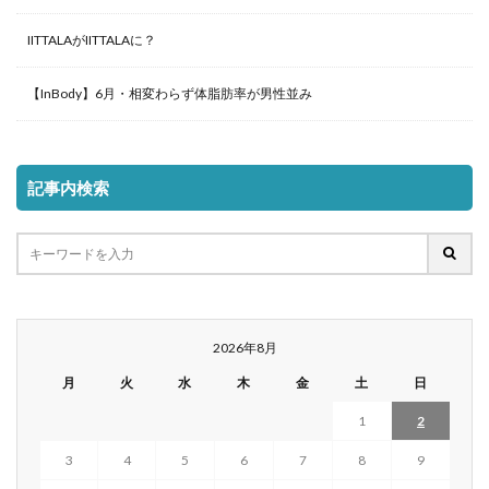
IITTALAがIITTALAに？
【InBody】6月・相変わらず体脂肪率が男性並み
記事内検索
2026年8月
月
火
水
木
金
土
日
1
2
3
4
5
6
7
8
9