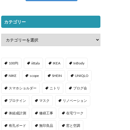
カテゴリー
100均
iittala
IKEA
InBody
NIKE
scope
SHEIN
UNIQLO
スマホショルダー
ニトリ
ブログ会
プロテイン
マスク
リノベーション
体組成計測
修繕工事
在宅ワーク
有孔ボード
無印良品
窓と空調