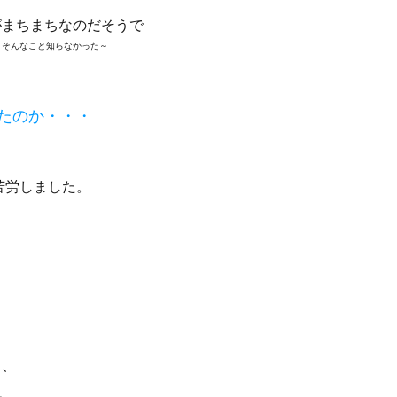
がまちまちなのだそうで
。
そんなこと知らなかった～
たのか・・・
苦労しました。
）
。
、
て、