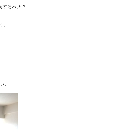
換するべき？
う。
い。