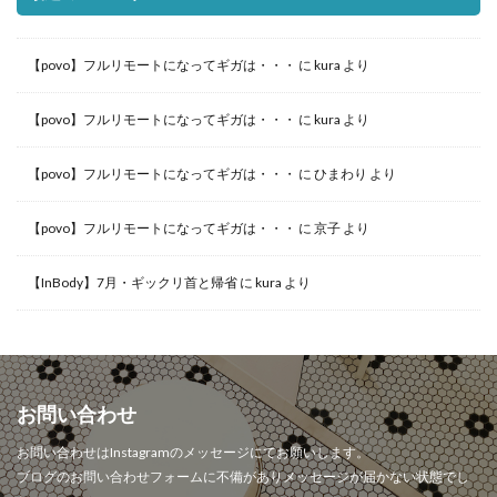
【povo】フルリモートになってギガは・・・
に
kura
より
【povo】フルリモートになってギガは・・・
に
kura
より
【povo】フルリモートになってギガは・・・
に
ひまわり
より
【povo】フルリモートになってギガは・・・
に
京子
より
【InBody】7月・ギックリ首と帰省
に
kura
より
お問い合わせ
お問い合わせはInstagramのメッセージにてお願いします。
ブログのお問い合わせフォームに不備がありメッセージが届かない状態でし