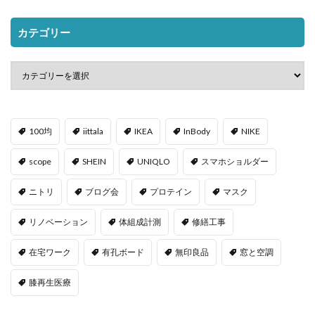
カテゴリー
100均
iittala
IKEA
InBody
NIKE
scope
SHEIN
UNIQLO
スマホショルダー
ニトリ
ブログ会
プロテイン
マスク
リノベーション
体組成計測
修繕工事
在宅ワーク
有孔ボード
無印良品
窓と空調
膝再生医療