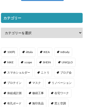
カテゴリー
100均
iittala
IKEA
InBody
NIKE
scope
SHEIN
UNIQLO
スマホショルダー
ニトリ
ブログ会
プロテイン
マスク
リノベーション
体組成計測
修繕工事
在宅ワーク
有孔ボード
無印良品
窓と空調