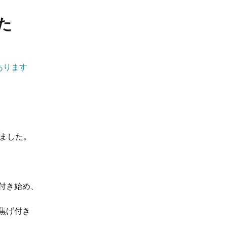
た
あります
ました。
げ付き始め、
に焦げ付き