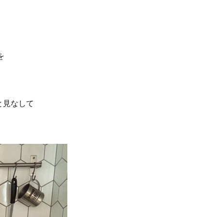
を
と見なして