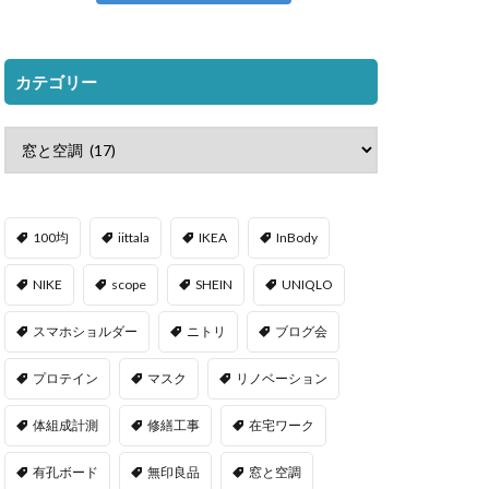
カテゴリー
100均
iittala
IKEA
InBody
NIKE
scope
SHEIN
UNIQLO
スマホショルダー
ニトリ
ブログ会
プロテイン
マスク
リノベーション
体組成計測
修繕工事
在宅ワーク
有孔ボード
無印良品
窓と空調