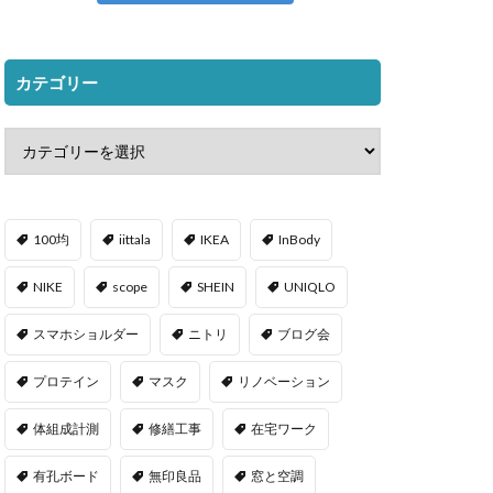
カテゴリー
100均
iittala
IKEA
InBody
NIKE
scope
SHEIN
UNIQLO
スマホショルダー
ニトリ
ブログ会
プロテイン
マスク
リノベーション
体組成計測
修繕工事
在宅ワーク
有孔ボード
無印良品
窓と空調