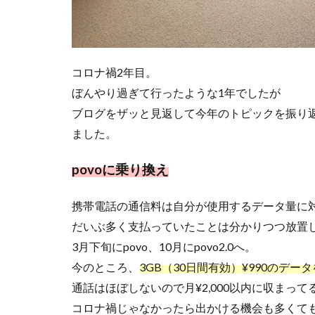
コロナ禍2年目。
ぼんやり過ぎて行ったような1年でしたが
ブログをザッと見返して今年のトピックを振り
ました。
povoに乗り換え
携帯電話の通信料は自分が使用するデータ量に
だいぶ多く支払っていたことは分かりつつ放置
3月下旬にpovo、10月にpovo2.0へ。
今のところ、
3GB（30日間有効）¥990のデー
通話はほぼしないので月¥2,000以内に収まっ
コロナ禍じゃなかったら出かける機会も多くて