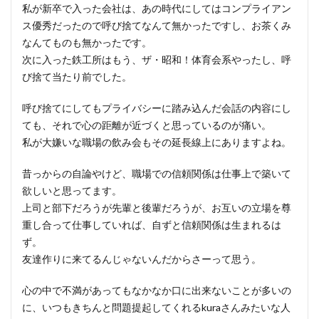
私が新卒で入った会社は、あの時代にしてはコンプライアン
ス優秀だったので呼び捨てなんて無かったですし、お茶くみ
なんてものも無かったです。
次に入った鉄工所はもう、ザ・昭和！体育会系やったし、呼
び捨て当たり前でした。
呼び捨てにしてもプライバシーに踏み込んだ会話の内容にし
ても、それで心の距離が近づくと思っているのが痛い。
私が大嫌いな職場の飲み会もその延長線上にありますよね。
昔っからの自論やけど、職場での信頼関係は仕事上で築いて
欲しいと思ってます。
上司と部下だろうが先輩と後輩だろうが、お互いの立場を尊
重し合って仕事していれば、自ずと信頼関係は生まれるは
ず。
友達作りに来てるんじゃないんだからさーって思う。
心の中で不満があってもなかなか口に出来ないことが多いの
に、いつもきちんと問題提起してくれるkuraさんみたいな人