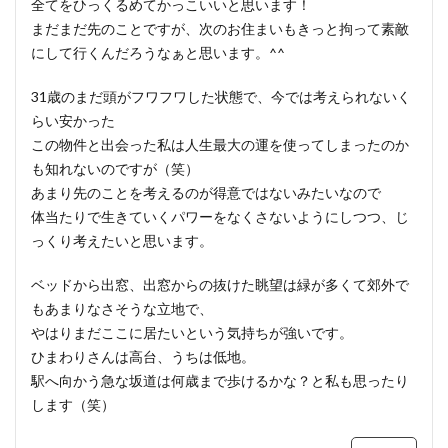
全てをひっくるめてかっこいいと思います！
まだまだ先のことですが、次のお住まいもきっと拘って素敵
にして行くんだろうなぁと思います。^^
31歳のまだ頭がフワフワした状態で、今では考えられないく
らい安かった
この物件と出会った私は人生最大の運を使ってしまったのか
も知れないのですが（笑）
あまり先のことを考えるのが得意ではないみたいなので
体当たりで生きていくパワーをなくさないようにしつつ、じ
っくり考えたいと思います。
ベッドから出窓、出窓からの抜けた眺望は緑が多くて郊外で
もあまりなさそうな立地で、
やはりまだここに居たいという気持ちが強いです。
ひまわりさんは高台、うちは低地。
駅へ向かう急な坂道は何歳まで歩けるかな？と私も思ったり
します（笑）