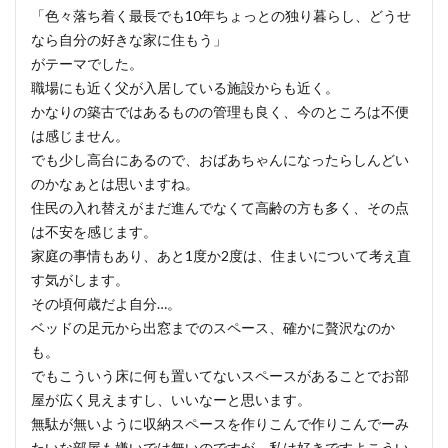
「色々落ち着く最長でも10年ちょっとの独り暮らし、どうせ
なら自分の好きな家に住もう」
がテーマでした。
職場にも近く父が入居している施設からも近く。
かなりの築古ではあるものの管理も良く、今のところは不便
は感じません。
でも少し高台にあるので、おばあちゃんになったらしんどい
のかなぁとは思いますね。
住民の入れ替えがまだ進んでなくて高齢の方も多く、その点
は不安を感じます。
家庭の事情もあり、あと1度か2度は、住まいについて考え直
す気がします。
その頃何歳だよ自分…。
ベッドの足元から出窓までのスペース、確かに贅沢なのか
も。
でもこういう床に何も置いてないスペースがあることでお部
屋が広く見えますし、いいなーと思います。
無駄が無いように収納スペースを作りこんで作りこんでーみ
たいな部屋も嫌いでは無いのですが、私は好きですよこうい