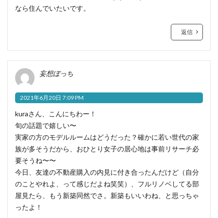
なら住んでいたいです。
返信
妄想ぼっち
2021年6月20日 7:09 PM
kuraさん、こんにちわー！
旬の話題で嬉しい〜
実家の方のモデルルームはどうだった？確かに若い世代の家
族が多そうだから、おひとり女子の居心地は事前リサーチ必
要そうね〜〜
今日、友達の不動産購入の内見に付き合ったんだけど（自分
のことやれよ、って感じだよね笑笑）、フルリノベしてる部
屋見たら、もう新築同然でさ。新築もいいわね、と思っちゃ
ったよ！