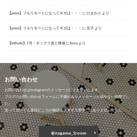
【povo】フルリモートになってギガは・・・
に
ひまわり
より
【povo】フルリモートになってギガは・・・
に
京子
より
【InBody】7月・ギックリ首と帰省
に
kura
より
お問い合わせ
お問い合わせはInstagramのメッセージにてお願いします。
ブログのお問い合わせフォームに不備がありメッセージが届かない状態でし
た。
送って頂いても返信どころか確認も出来ず大変申し訳ありませんでした。
@nagame_1room