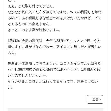
ええ、まだ取り付けてません。
なかなか気に入った布が無くてですね。WICの目隠しも兼ね
るので、ある程度好きな感じの布を掛けたいんやけど、ピン
とくるものに出会えません。
きっとこのまま夏が終わります…。
就寝時の冷房の温度は、今年も28度+アイスノンで行こうと
思います。暑がりなんでねー、アイスノン無しだと寝苦しい
のよ。
先週また体調崩して寝てました。コロナもインフルも陰性や
ったし38度前後の微妙な発熱ではあったけど、1週間近く続
いたのでしんどかったー。
そういやまたコロナが流行ってるそうです。気をつけない
と。
返信