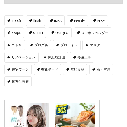
100均
iittala
IKEA
InBody
NIKE
scope
SHEIN
UNIQLO
スマホショルダー
ニトリ
ブログ会
プロテイン
マスク
リノベーション
体組成計測
修繕工事
在宅ワーク
有孔ボード
無印良品
窓と空調
膝再生医療