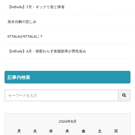
【InBody】7月・ギックリ首と帰省
加水分解の悲しみ
IITTALAがIITTALAに？
【InBody】6月・相変わらず体脂肪率が男性並み
記事内検索
2026年8月
月
火
水
木
金
土
日