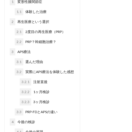
1
変形性膝関節症
1.1
体験した治療
2
再生医療という選択
2.1
2度目の再生医療（PRP）
2.2
PRP？幹細胞治療？
3
APS療法
3.1
選んだ理由
3.2
実際にAPS療法を体験した感想
3.2.1
注射直後
3.2.2
1ヶ月検診
3.2.3
3ヶ月検診
3.3
PRP-FDとAPSの違い
4
今後の検診
4.1
今後の展望