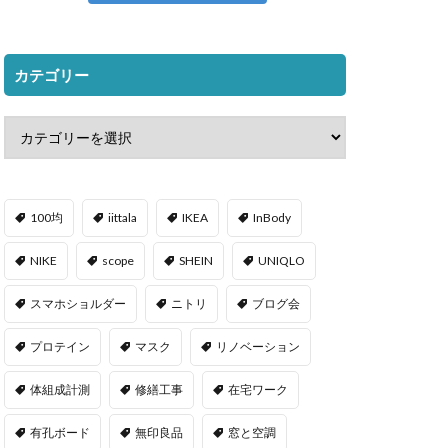
カテゴリー
100均
iittala
IKEA
InBody
NIKE
scope
SHEIN
UNIQLO
スマホショルダー
ニトリ
ブログ会
プロテイン
マスク
リノベーション
体組成計測
修繕工事
在宅ワーク
有孔ボード
無印良品
窓と空調