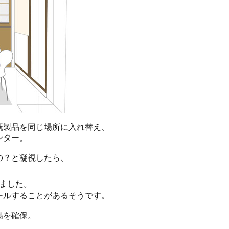
既製品を同じ場所に入れ替え、
ンター。
の？と凝視したら、
ました。
ールすることがあるそうです。
場を確保。
）