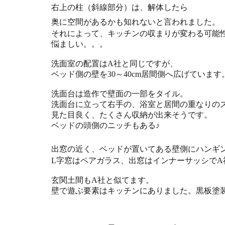
右上の柱（斜線部分）は、解体したら
奥に空間があるかも知れないと言われました。
それによって、キッチンの収まりが変わる可能
悩ましい。。。
洗面室の配置はA社と同じですが、
ベッド側の壁を30～40cm居間側へ広げています
洗面台は造作で壁面の一部をタイル。
洗面台に立って右手の、浴室と居間の重なりの
見た目良く、たくさん収納が出来そうです。
ベッドの頭側のニッチもある♪
出窓の近く、ベッドが置いてある壁側にハンギ
L字窓はペアガラス、出窓はインナーサッシでA
玄関土間もA社と似てます。
壁で遊ぶ要素はキッチンにありました。黒板塗