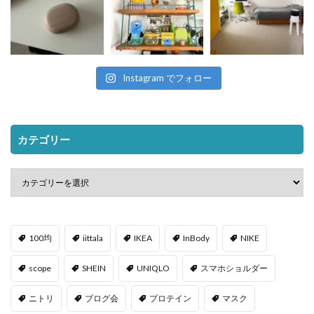
Instagram でフォロー
カテゴリー
100均
iittala
IKEA
InBody
NIKE
scope
SHEIN
UNIQLO
スマホショルダー
ニトリ
ブログ会
プロテイン
マスク